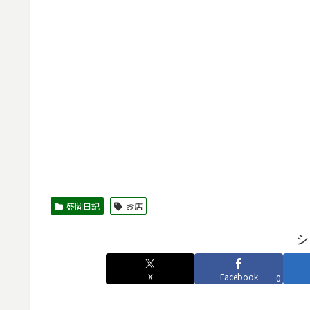
盛岡日記
お店
シ
X
Facebook
0