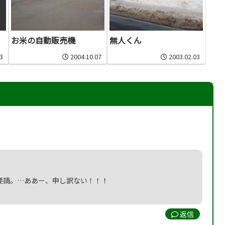
お米の自動販売機
無人くん
3
2004.10.07
2003.02.03
要請。…ああー、申し訳ない！！！
返信