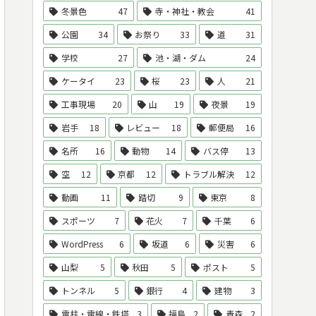
冬景色
47
寺・神社・教会
41
公園
34
お祭り
33
道
31
学校
27
池・湖・ダム
24
ケータイ
23
桜
23
人
21
工事現場
20
山
19
夜景
19
岩手
18
レビュー
18
郵便局
16
名所
16
動物
14
バス停
13
空
12
京都
12
トラブル解決
12
動画
11
踏切
9
東京
8
スポーツ
7
花火
7
千葉
6
WordPress
6
坂道
6
災害
6
山梨
5
秋田
5
ポスト
5
トンネル
5
銀行
4
建物
3
電柱・電線・鉄塔
3
福島
2
青森
2