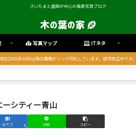
さいたまと盛岡が中心の風景写真ブログ
記
写真マップ
ITネタ
現在2005年10月以降の画像がリンク切れしています。順次修正中です
ダイエーシティー青山
はてブ
LINE
コピー
0