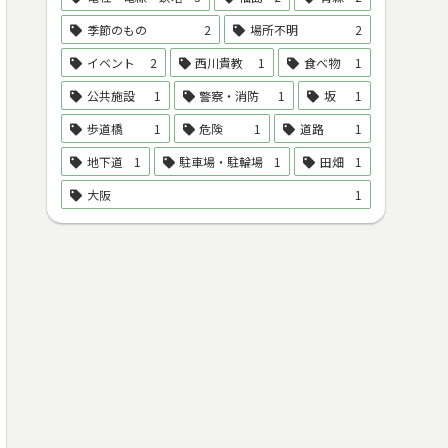
季節のもの
2
場所不明
2
イベント
2
西川貴教
1
食べ物
1
公共施設
1
警察・消防
1
坂
1
歩道橋
1
危険
1
道路
1
地下道
1
駐車場・駐輪場
1
田畑
1
大阪
1