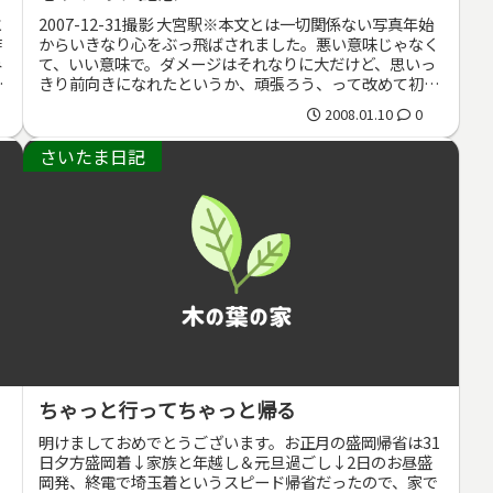
と
2007-12-31撮影 大宮駅※本文とは一切関係ない写真年始
昨
からいきなり心をぶっ飛ばされました。悪い意味じゃなく
み
て、いい意味で。ダメージはそれなりに大だけど、思いっ
、
きり前向きになれたというか、頑張ろう、って改めて初心
に返ることができたとい...
2008.01.10
0
さいたま日記
ちゃっと行ってちゃっと帰る
明けましておめでとうございます。お正月の盛岡帰省は31
日夕方盛岡着↓家族と年越し＆元旦過ごし↓2日のお昼盛
岡発、終電で埼玉着というスピード帰省だったので、家で