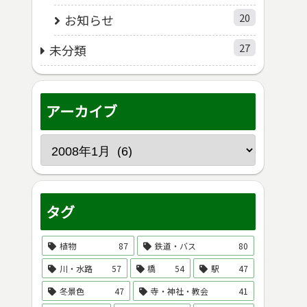
20
お知らせ
27
未分類
アーカイブ
タグ
植物
87
鉄道・バス
80
川・水路
57
橋
54
駅
47
冬景色
47
寺・神社・教会
41