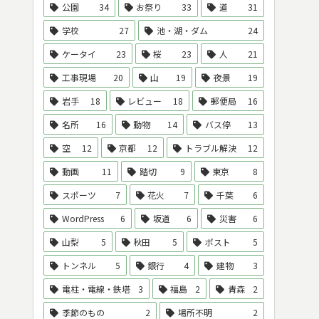
公園
34
お祭り
33
道
31
学校
27
池・湖・ダム
24
ケータイ
23
桜
23
人
21
工事現場
20
山
19
夜景
19
岩手
18
レビュー
18
郵便局
16
名所
16
動物
14
バス停
13
空
12
京都
12
トラブル解決
12
動画
11
踏切
9
東京
8
スポーツ
7
花火
7
千葉
6
WordPress
6
坂道
6
災害
6
山梨
5
秋田
5
ポスト
5
トンネル
5
銀行
4
建物
3
電柱・電線・鉄塔
3
福島
2
青森
2
季節のもの
2
場所不明
2