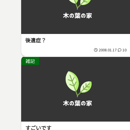
後遺症？
2008.01.17
10
雑記
すごいです