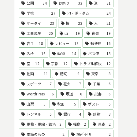
公園
34
お祭り
33
道
31
学校
27
池・湖・ダム
24
ケータイ
23
桜
23
人
21
工事現場
20
山
19
夜景
19
岩手
18
レビュー
18
郵便局
16
名所
16
動物
14
バス停
13
空
12
京都
12
トラブル解決
12
動画
11
踏切
9
東京
8
スポーツ
7
花火
7
千葉
6
WordPress
6
坂道
6
災害
6
山梨
5
秋田
5
ポスト
5
トンネル
5
銀行
4
建物
3
電柱・電線・鉄塔
3
福島
2
青森
2
季節のもの
2
場所不明
2