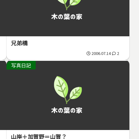
兄弟橋
2006.07.14
2
写真日記
山岸＋加賀野＝山賀？