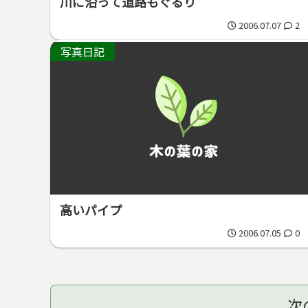
川に沿って道路もぐるり
2006.07.07
2
写真日記
高いパイプ
2006.07.05
0
次