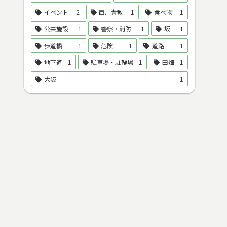
イベント
2
西川貴教
1
食べ物
1
公共施設
1
警察・消防
1
坂
1
歩道橋
1
危険
1
道路
1
地下道
1
駐車場・駐輪場
1
田畑
1
大阪
1