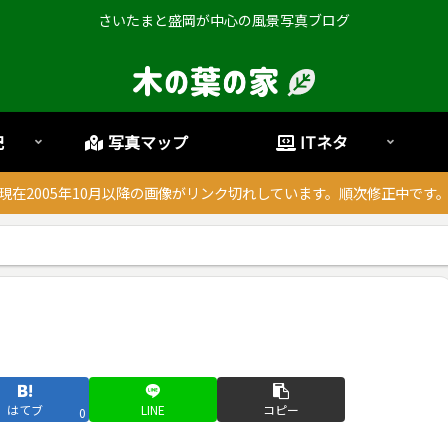
さいたまと盛岡が中心の風景写真ブログ
記
写真マップ
ITネタ
現在2005年10月以降の画像がリンク切れしています。順次修正中です
はてブ
LINE
コピー
0