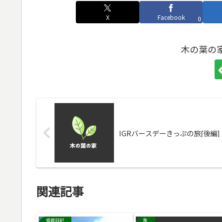
X
Facebook
0
木の葉の
IGRバースデーきっぷの旅[後編]
関連記事
盛岡日記
旅