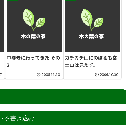
ト
中尊寺に行ってきた その
カチカチ山にのぼるも富
2
士山は見えず。
7
2006.11.10
2006.10.30
トを書き込む