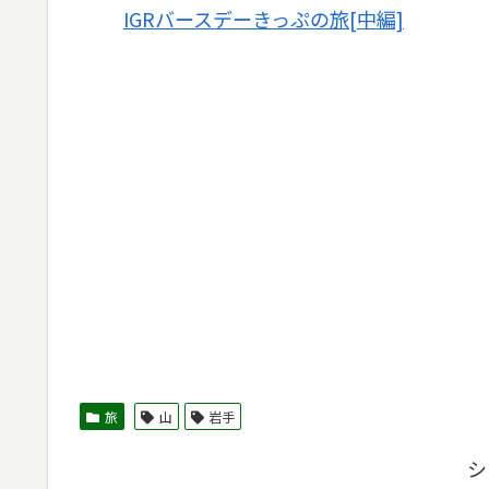
IGRバースデーきっぷの旅[中編]
旅
山
岩手
シ