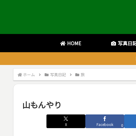
HOME
写真日
ホーム
写真日記
旅
山もんやり
X
Facebook
0