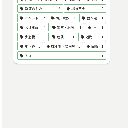
季節のもの
2
場所不明
2
イベント
2
西川貴教
1
食べ物
1
公共施設
1
警察・消防
1
坂
1
歩道橋
1
危険
1
道路
1
地下道
1
駐車場・駐輪場
1
田畑
1
大阪
1