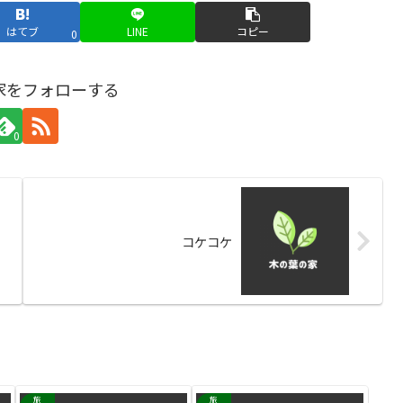
はてブ
LINE
コピー
0
家をフォローする
0
コケコケ
旅
旅