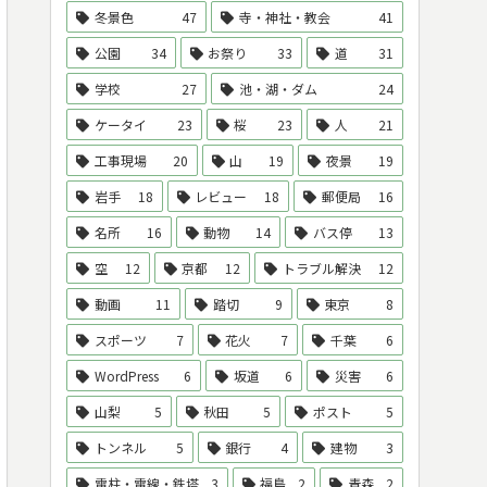
冬景色
47
寺・神社・教会
41
公園
34
お祭り
33
道
31
学校
27
池・湖・ダム
24
ケータイ
23
桜
23
人
21
工事現場
20
山
19
夜景
19
岩手
18
レビュー
18
郵便局
16
名所
16
動物
14
バス停
13
空
12
京都
12
トラブル解決
12
動画
11
踏切
9
東京
8
スポーツ
7
花火
7
千葉
6
WordPress
6
坂道
6
災害
6
山梨
5
秋田
5
ポスト
5
トンネル
5
銀行
4
建物
3
電柱・電線・鉄塔
3
福島
2
青森
2