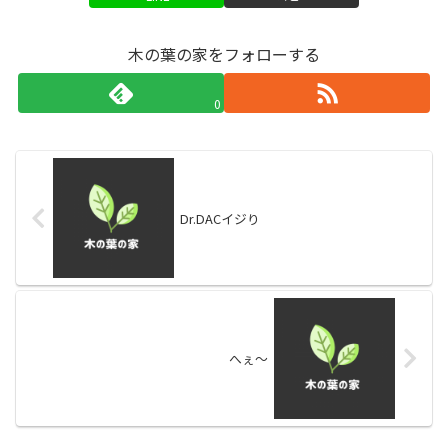
木の葉の家をフォローする
0
Dr.DACイジり
へぇ～