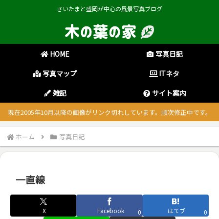
さいたまと盛岡が中心の風景写真ブログ
HOME
写真日記
写真マップ
ITネタ
雑記
サイト案内
現在2005年10月以降の画像がリンク切れしています。順次修正中です。
ホーム
写真日記
一直線
X
Facebook
はてブ
0
0