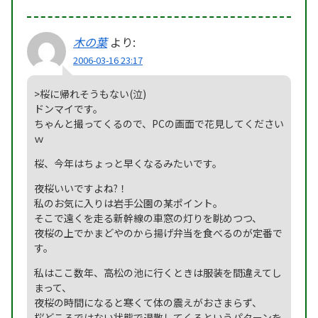
木の葉
より:
2006-03-16 23:17
>桜に帰れそうもない(泣)
ドンマイです。
ちゃんと撮ってくるので、PCの画面で花見してください
ｗ
桜、今年はちょっと早くなるみたいです。
夜桜いいですよね?！
私のお気に入りは岩手公園の某ポイント。
そこで遠くを走る新幹線の車窓の灯りを眺めつつ、
夜桜の上でかまどやのから揚げ弁当を食べるのが定番で
す。
私はここ数年、高松の池に行くときは服装を間違えてし
まって、
夜桜の時間になると寒くて体の震えがおさまらず、
桜どころではない状態で退散してくるというパターンを