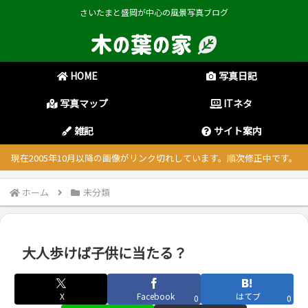
さいたまと盛岡が中心の風景写真ブログ
HOME
写真日記
写真マップ
ITネタ
雑記
サイト案内
現在2005年10月以降の画像がリンク切れしています。順次修正中です。
ホーム
未分類
大人歩けば子供に当たる？
X
Facebook
はてブ
0
0