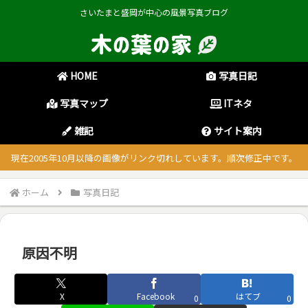
さいたまと盛岡が中心の風景写真ブログ
HOME
写真日記
写真マップ
ITネタ
雑記
サイト案内
現在2005年10月以降の画像がリンク切れしています。順次修正中です。
ホーム
写真日記
原因不明
X
Facebook
はてブ
0
0