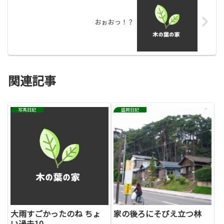
おぉおっ！？
関連記事
写真日記
盛岡日記
大雨すごかったのね ちょ
家の後ろにそびえ立つ林
い過去10