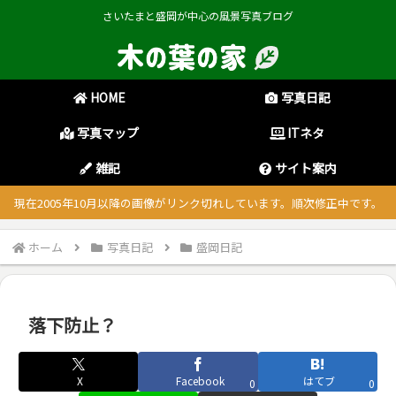
さいたまと盛岡が中心の風景写真ブログ
HOME
写真日記
写真マップ
ITネタ
雑記
サイト案内
現在2005年10月以降の画像がリンク切れしています。順次修正中です。
ホーム
写真日記
盛岡日記
落下防止？
X
Facebook
はてブ
0
0