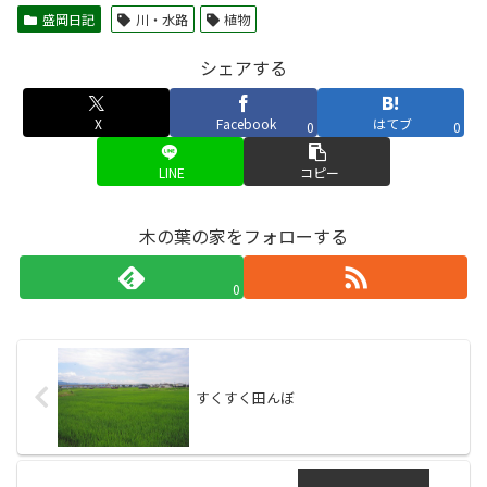
盛岡日記
川・水路
植物
シェアする
X
Facebook
はてブ
0
0
LINE
コピー
木の葉の家をフォローする
0
すくすく田んぼ