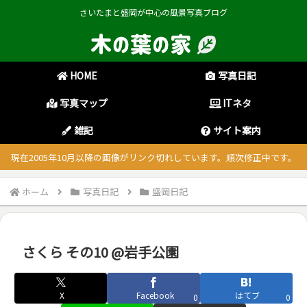
さいたまと盛岡が中心の風景写真ブログ
HOME
写真日記
写真マップ
ITネタ
雑記
サイト案内
現在2005年10月以降の画像がリンク切れしています。順次修正中です。
ホーム
写真日記
盛岡日記
さくら その10 @岩手公園
X
Facebook
はてブ
0
0