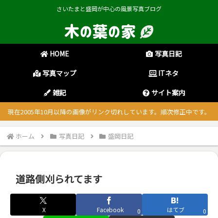
さいたまと盛岡が中心の風景写真ブログ
HOME
写真日記
写真マップ
ITネタ
雑記
サイト案内
現在2005年10月以降の画像がリンク切れしています。順次修正中です。
ホーム
写真日記
盛岡日記
道路側刈られてます
X
Facebook
はてブ
0
0