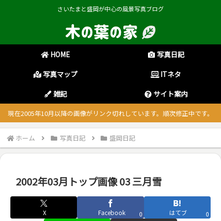
さいたまと盛岡が中心の風景写真ブログ
HOME
写真日記
写真マップ
ITネタ
雑記
サイト案内
現在2005年10月以降の画像がリンク切れしています。順次修正中です。
ホーム
写真日記
盛岡日記
2002年03月トップ画像 03 三月雪
X
Facebook
はてブ
0
0