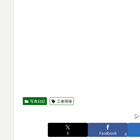
写真日記
工事現場
シ
X
Facebook
0