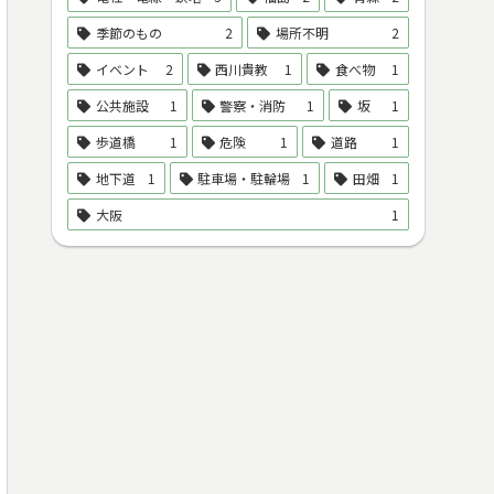
季節のもの
2
場所不明
2
イベント
2
西川貴教
1
食べ物
1
公共施設
1
警察・消防
1
坂
1
歩道橋
1
危険
1
道路
1
地下道
1
駐車場・駐輪場
1
田畑
1
大阪
1