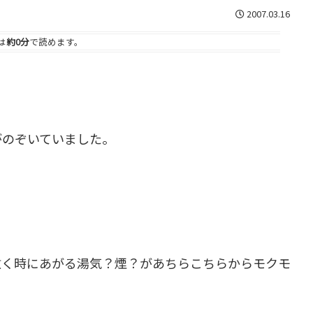
2007.03.16
は
約0分
で読めます。
がのぞいていました。
敷く時にあがる湯気？煙？があちらこちらからモクモ