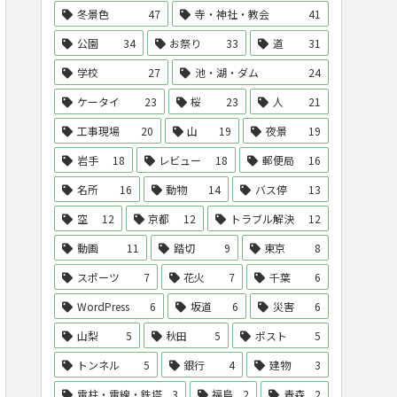
冬景色
47
寺・神社・教会
41
公園
34
お祭り
33
道
31
学校
27
池・湖・ダム
24
ケータイ
23
桜
23
人
21
工事現場
20
山
19
夜景
19
岩手
18
レビュー
18
郵便局
16
名所
16
動物
14
バス停
13
空
12
京都
12
トラブル解決
12
動画
11
踏切
9
東京
8
スポーツ
7
花火
7
千葉
6
WordPress
6
坂道
6
災害
6
山梨
5
秋田
5
ポスト
5
トンネル
5
銀行
4
建物
3
電柱・電線・鉄塔
3
福島
2
青森
2