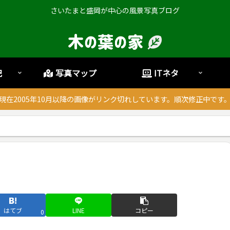
さいたまと盛岡が中心の風景写真ブログ
記
写真マップ
ITネタ
現在2005年10月以降の画像がリンク切れしています。順次修正中です
はてブ
LINE
コピー
0