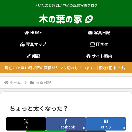
さいたまと盛岡が中心の風景写真ブログ
HOME
写真日記
写真マップ
ITネタ
雑記
サイト案内
現在2005年10月以降の画像がリンク切れしています。順次修正中です。
ホーム
写真日記
ちょっと太くなった？
X
Facebook
はてブ
0
0