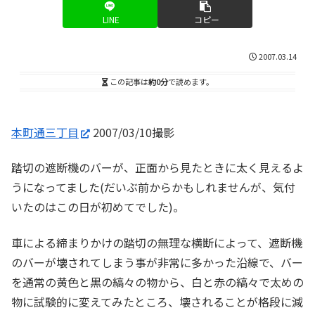
LINE
コピー
2007.03.14
この記事は
約0分
で読めます。
本町通三丁目
2007/03/10撮影
踏切の遮断機のバーが、正面から見たときに太く見えるよ
うになってました(だいぶ前からかもしれませんが、気付
いたのはこの日が初めてでした)。
車による締まりかけの踏切の無理な横断によって、遮断機
のバーが壊されてしまう事が非常に多かった沿線で、バー
を通常の黄色と黒の縞々の物から、白と赤の縞々で太めの
物に試験的に変えてみたところ、壊されることが格段に減