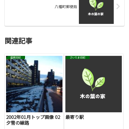
八幡町郵便局
関連記事
盛岡日記
さいたま日記
2002年01月トップ画像 02
最寄り駅
夕雪の線路