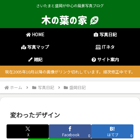
さいたまと盛岡が中心の風景写真ブログ
HOME
写真日記
写真マップ
ITネタ
雑記
サイト案内
現在2005年10月以降の画像がリンク切れしています。順次修正中です。
ホーム
写真日記
盛岡日記
変わったデザイン
X
Facebook
はてブ
0
0