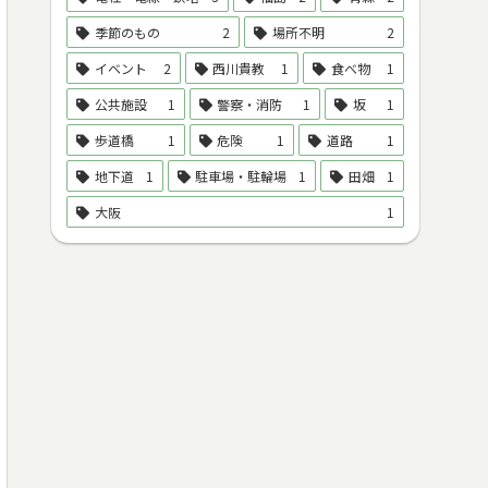
季節のもの
2
場所不明
2
イベント
2
西川貴教
1
食べ物
1
公共施設
1
警察・消防
1
坂
1
歩道橋
1
危険
1
道路
1
地下道
1
駐車場・駐輪場
1
田畑
1
大阪
1