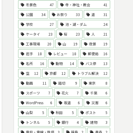
冬景色
47
寺・神社・教会
41
公園
34
お祭り
33
道
31
学校
27
池・湖・ダム
24
ケータイ
23
桜
23
人
21
工事現場
20
山
19
夜景
19
岩手
18
レビュー
18
郵便局
16
名所
16
動物
14
バス停
13
空
12
京都
12
トラブル解決
12
動画
11
踏切
9
東京
8
スポーツ
7
花火
7
千葉
6
WordPress
6
坂道
6
災害
6
山梨
5
秋田
5
ポスト
5
トンネル
5
銀行
4
建物
3
電柱・電線・鉄塔
3
福島
2
青森
2