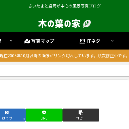
さいたまと盛岡が中心の風景写真ブログ
記
写真マップ
ITネタ
現在2005年10月以降の画像がリンク切れしています。順次修正中です
はてブ
LINE
コピー
0