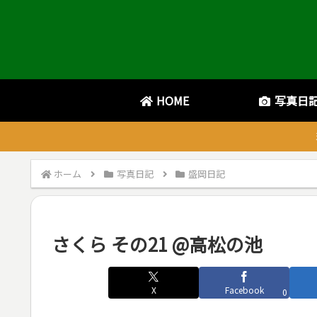
HOME
写真日
ホーム
写真日記
盛岡日記
さくら その21 @高松の池
X
Facebook
0