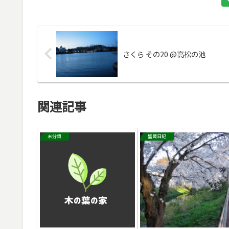
さくら その20 @高松の池
関連記事
未分類
盛岡日記