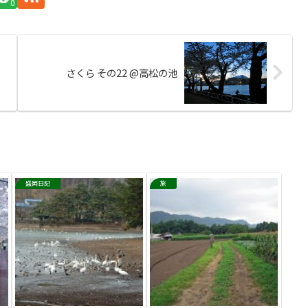
0
さくら その22 @高松の池
盛岡日記
旅