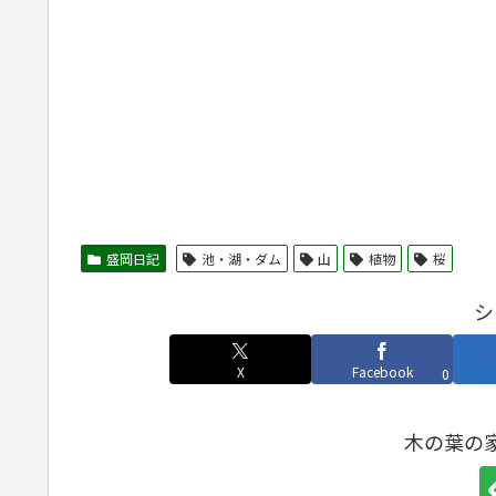
盛岡日記
池・湖・ダム
山
植物
桜
シ
X
Facebook
0
木の葉の