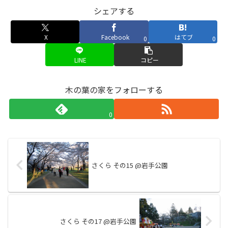
シェアする
X
Facebook
はてブ
0
0
LINE
コピー
木の葉の家をフォローする
0
さくら その15 @岩手公園
さくら その17 @岩手公園