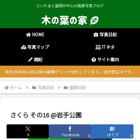
さいたまと盛岡が中心の風景写真ブログ
HOME
写真日記
写真マップ
ITネタ
雑記
サイト案内
現在2005年10月以降の画像がリンク切れしています。順次修正中です。
ホーム
写真日記
盛岡日記
さくら その16 @岩手公園
X
Facebook
はてブ
0
0