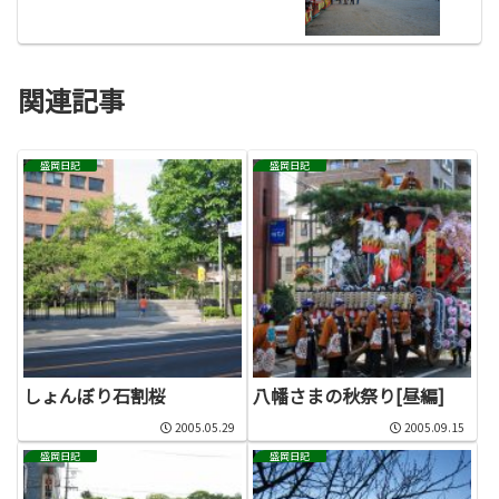
関連記事
盛岡日記
盛岡日記
しょんぼり石割桜
八幡さまの秋祭り[昼編]
2005.05.29
2005.09.15
盛岡日記
盛岡日記